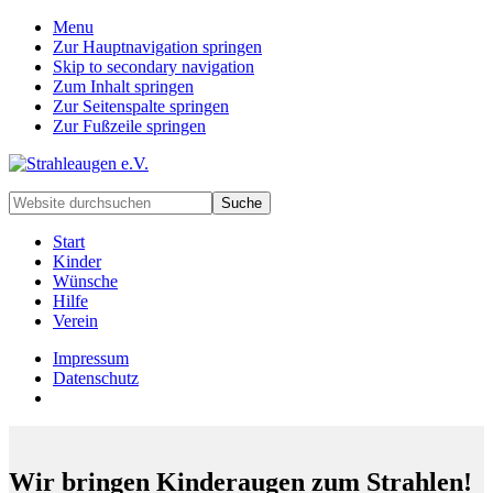
Menu
Zur Hauptnavigation springen
Skip to secondary navigation
Zum Inhalt springen
Zur Seitenspalte springen
Zur Fußzeile springen
Handarbeiten
Website
für
durchsuchen
besondere
Start
Kinder
Kinder
und
Wünsche
deren
Hilfe
Familien
Verein
Impressum
Datenschutz
Wir bringen Kinderaugen zum Strahlen!