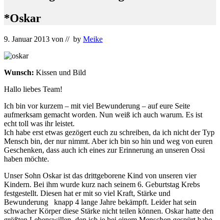
*Oskar
9. Januar 2013
von
// by
Meike
Wunsch:
Kissen und Bild
Hallo liebes Team!
Ich bin vor kurzem – mit viel Bewunderung – auf eure Seite
aufmerksam gemacht worden. Nun weiß ich auch warum. Es ist
echt toll was ihr leistet.
Ich habe erst etwas gezögert euch zu schreiben, da ich nicht der Typ
Mensch bin, der nur nimmt. Aber ich bin so hin und weg von euren
Geschenken, dass auch ich eines zur Erinnerung an unseren Ossi
haben möchte.
Unser Sohn Oskar ist das drittgeborene Kind von unseren vier
Kindern. Bei ihm wurde kurz nach seinem 6. Geburtstag Krebs
festgestellt. Diesen hat er mit so viel Kraft, Stärke und
Bewunderung knapp 4 lange Jahre bekämpft. Leider hat sein
schwacher Körper diese Stärke nicht teilen können. Oskar hatte den
größten Lebenswillen, den ich je bei einem Menschen gespürt habe.