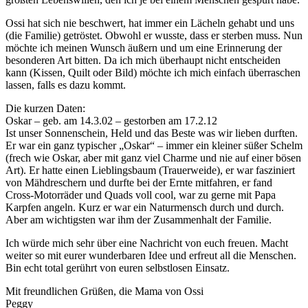
Ossi hat sich nie beschwert, hat immer ein Lächeln gehabt und uns
(die Familie) getröstet. Obwohl er wusste, dass er sterben muss. Nun
möchte ich meinen Wunsch äußern und um eine Erinnerung der
besonderen Art bitten. Da ich mich überhaupt nicht entscheiden
kann (Kissen, Quilt oder Bild) möchte ich mich einfach überraschen
lassen, falls es dazu kommt.
Die kurzen Daten:
Oskar – geb. am 14.3.02 – gestorben am 17.2.12
Ist unser Sonnenschein, Held und das Beste was wir lieben durften.
Er war ein ganz typischer „Oskar“ – immer ein kleiner süßer Schelm
(frech wie Oskar, aber mit ganz viel Charme und nie auf einer bösen
Art). Er hatte einen Lieblingsbaum (Trauerweide), er war fasziniert
von Mähdreschern und durfte bei der Ernte mitfahren, er fand
Cross-Motorräder und Quads voll cool, war zu gerne mit Papa
Karpfen angeln. Kurz er war ein Naturmensch durch und durch.
Aber am wichtigsten war ihm der Zusammenhalt der Familie.
Ich würde mich sehr über eine Nachricht von euch freuen. Macht
weiter so mit eurer wunderbaren Idee und erfreut all die Menschen.
Bin echt total gerührt von euren selbstlosen Einsatz.
Mit freundlichen Grüßen, die Mama von Ossi
Peggy