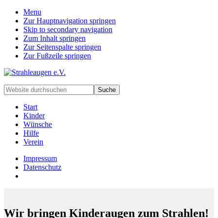
Menu
Zur Hauptnavigation springen
Skip to secondary navigation
Zum Inhalt springen
Zur Seitenspalte springen
Zur Fußzeile springen
Handarbeiten
Website
für
durchsuchen
besondere
Start
Kinder
Kinder
und
Wünsche
deren
Hilfe
Familien
Verein
Impressum
Datenschutz
Wir bringen Kinderaugen zum Strahlen!