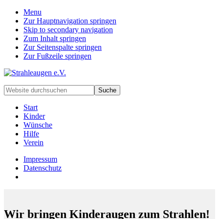
Menu
Zur Hauptnavigation springen
Skip to secondary navigation
Zum Inhalt springen
Zur Seitenspalte springen
Zur Fußzeile springen
Handarbeiten
Website
für
durchsuchen
besondere
Start
Kinder
Kinder
und
Wünsche
deren
Hilfe
Familien
Verein
Impressum
Datenschutz
Wir bringen Kinderaugen zum Strahlen!