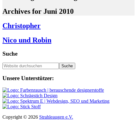
Archives for Juni 2010
Christopher
Nico und Robin
Seitenspalte
Suche
Website
durchsuchen
Footer
Unsere Unterstützer:
Copyright © 2026
Strahleaugen e.V.