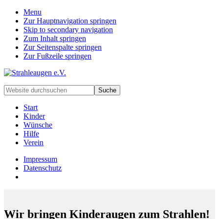
Menu
Zur Hauptnavigation springen
Skip to secondary navigation
Zum Inhalt springen
Zur Seitenspalte springen
Zur Fußzeile springen
Handarbeiten
Website
für
durchsuchen
besondere
Start
Kinder
Kinder
und
Wünsche
deren
Hilfe
Familien
Verein
Impressum
Datenschutz
Wir bringen Kinderaugen zum Strahlen!