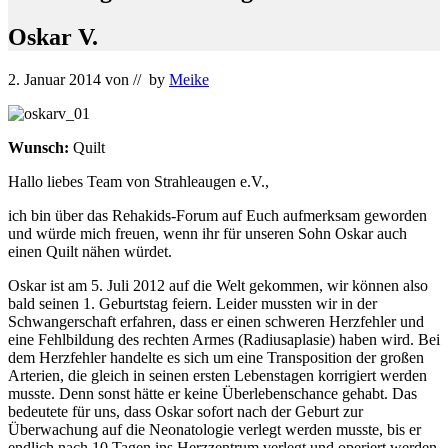
Oskar V.
2. Januar 2014
von
// by
Meike
Wunsch:
Quilt
Hallo liebes Team von Strahleaugen e.V.,
ich bin über das Rehakids-Forum auf Euch aufmerksam geworden
und würde mich freuen, wenn ihr für unseren Sohn Oskar auch
einen Quilt nähen würdet.
Oskar ist am 5. Juli 2012 auf die Welt gekommen, wir können also
bald seinen 1. Geburtstag feiern. Leider mussten wir in der
Schwangerschaft erfahren, dass er einen schweren Herzfehler und
eine Fehlbildung des rechten Armes (Radiusaplasie) haben wird. Bei
dem Herzfehler handelte es sich um eine Transposition der großen
Arterien, die gleich in seinen ersten Lebenstagen korrigiert werden
musste. Denn sonst hätte er keine Überlebenschance gehabt. Das
bedeutete für uns, dass Oskar sofort nach der Geburt zur
Überwachung auf die Neonatologie verlegt werden musste, bis er
endlich nach 10 Tagen ins Herzzentrum verlegt und operiert werden