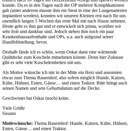
konnte. Da es in den Tagen nach der OP mehrere Komplikationen
gab (unter anderem musste ihm ein Stent in eine der Lungenarterien
implantiert werden), konnten wir unseren Kleinen erst nach für uns
unendlich langen 5 Wochen das erste Mal mit nach Hause nehmen.
Heute geht es ihm gut und er entwickelt sich prima, worüber wir
sehr froh und dankbar sind. Jedoch stehen ihm noch ein paar
Krankenhausaufenthalte und OPs, u.a. auch aufgrund seiner
Handfehlstellung, bevor.
Deshalb fände ich es schön, wenn Oskar dann eine wärmende
Quiltdecke zum Kuscheln mitnehmen könnte. Denn hier Zuhause
gibt es sehr viele Kuscheleinheiten mit uns.
Als Motive wünsche ich mir in der Mitte ein Herz und ansonsten
etwas zum Thema Bauernhof, also sofern möglich Hunde, Katzen,
Kühe, Hühner, Enten, Gänse… und einen Traktor. Bitte bringt auch
seinen Namen und sein Geburtsdatum auf die Decke.
Geschwister hat Oskar (noch) keine.
Viele Grüße
Susann
Motivwünsche:
Thema Bauernhof: Hunde, Katzen, Kühe, Hühner,
Enten, Gänse… und einen Traktor.