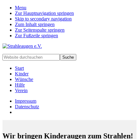
Menu
Zur Hauptnavigation springen
Skip to secondary navigation
Zum Inhalt springen
Zur Seitenspalte springen
Zur Fußzeile springen
Handarbeiten
Website
für
durchsuchen
besondere
Start
Kinder
Kinder
und
Wünsche
deren
Hilfe
Familien
Verein
Impressum
Datenschutz
Wir bringen Kinderaugen zum Strahlen!