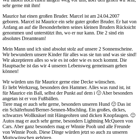
sehr gerne mit ihm!
Maurice hat einen großen Bruder. Marcel ist am 24.04.2007
geboren. Marcel ist Maurice ein sehr guter großer Bruder. Er hat von
Anfang an auf die Besonderheiten seines kleinen Bruders Rücksicht
genommen und unterstützt ihn, wo er nur kann. Die 2 sind ein
absolutes Dreamteam!
Mein Mann und ich sind absolut stolz auf unsere 2 Sonnenscheine.
Wir bewundern unsere Kinder für alles was sie tun und was sie sind!
Wir akzeptieren alles so wie es ist oder wie es noch kommt. Die
Hauptsache ist das wir 4 unseren Lebensweg gemeinsam gehen
können!
Wir würden uns für Maurice gerne eine Decke wünschen.
Er liebt Werkzeug, besonders den Hammer. Alles was rund ist, ist
für Maurice ein Ball, selbst der Punkt auf dem i 🙂 Aber besonders
angetan ist er von Fußbällen.
Tiere mag er auch sehr gerne, besonders unseren Hund 🙂 Das ist
ein Schäferhund/Berner-Sennen-Mischling. Ein großes, dickes,
schwarzes Wollknäuel mit Hängeohren und dicken Knopfaugen. 🙂
Autos mag er auch sehr gerne, besonders Lightning McQueen von
Cars. Aber ganz besonders mag er Winnie Pooh und alle Freunde
von Winnie Pooh. Diese Dinge würden jetzt so auch zu unseren
Motivwünschen gehören.