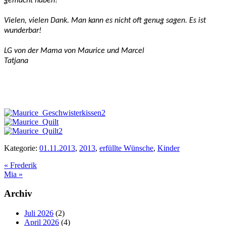
gemacht haben!
Vielen, vielen Dank. Man kann es nicht oft genug sagen. Es ist
wunderbar!
LG von der Mama von Maurice und Marcel
Tatjana
Kategorie:
01.11.2013
,
2013
,
erfüllte Wünsche
,
Kinder
Vorheriger
«
Frederik
Beitrag:
Nächster
Mia
»
Beitrag:
Seitenspalte
Archiv
Juli 2026
(2)
April 2026
(4)