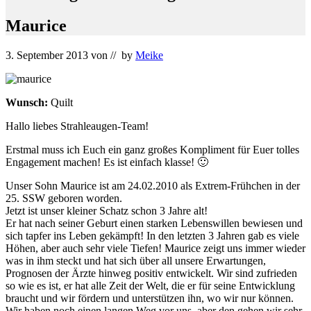
Maurice
3. September 2013
von
// by
Meike
Wunsch:
Quilt
Hallo liebes Strahleaugen-Team!
Erstmal muss ich Euch ein ganz großes Kompliment für Euer tolles
Engagement machen! Es ist einfach klasse! 🙂
Unser Sohn Maurice ist am 24.02.2010 als Extrem-Frühchen in der
25. SSW geboren worden.
Jetzt ist unser kleiner Schatz schon 3 Jahre alt!
Er hat nach seiner Geburt einen starken Lebenswillen bewiesen und
sich tapfer ins Leben gekämpft! In den letzten 3 Jahren gab es viele
Höhen, aber auch sehr viele Tiefen! Maurice zeigt uns immer wieder
was in ihm steckt und hat sich über all unsere Erwartungen,
Prognosen der Ärzte hinweg positiv entwickelt. Wir sind zufrieden
so wie es ist, er hat alle Zeit der Welt, die er für seine Entwicklung
braucht und wir fördern und unterstützen ihn, wo wir nur können.
Wir haben noch einen langen Weg vor uns, aber den gehen wir sehr,