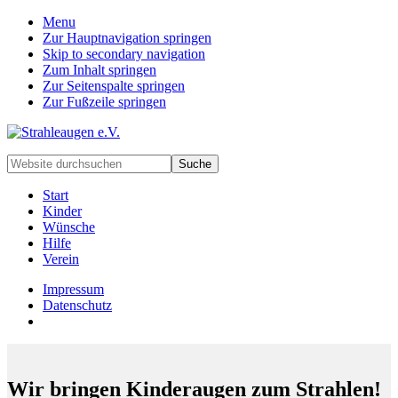
Menu
Zur Hauptnavigation springen
Skip to secondary navigation
Zum Inhalt springen
Zur Seitenspalte springen
Zur Fußzeile springen
Handarbeiten
Website
für
durchsuchen
besondere
Start
Kinder
Kinder
und
Wünsche
deren
Hilfe
Familien
Verein
Impressum
Datenschutz
Wir bringen Kinderaugen zum Strahlen!