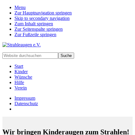
Menu
Zur Hauptnavigation springen
Skip to secondary navigation
Zum Inhalt springen
Zur Seitenspalte springen
Zur Fußzeile springen
Handarbeiten
Website
für
durchsuchen
besondere
Start
Kinder
Kinder
und
Wünsche
deren
Hilfe
Familien
Verein
Impressum
Datenschutz
Wir bringen Kinderaugen zum Strahlen!