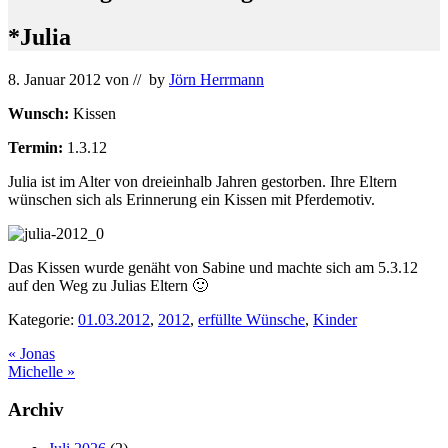
*Julia
8. Januar 2012
von
// by
Jörn Herrmann
Wunsch:
Kissen
Termin:
1.3.12
Julia ist im Alter von dreieinhalb Jahren gestorben. Ihre Eltern
wünschen sich als Erinnerung ein Kissen mit Pferdemotiv.
Das Kissen wurde genäht von Sabine und machte sich am 5.3.12
auf den Weg zu Julias Eltern 🙂
Kategorie:
01.03.2012
,
2012
,
erfüllte Wünsche
,
Kinder
Vorheriger
«
Jonas
Beitrag:
Nächster
Michelle
»
Beitrag:
Seitenspalte
Archiv