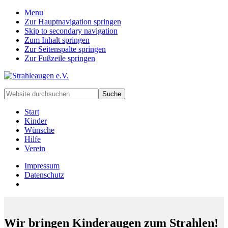
Menu
Zur Hauptnavigation springen
Skip to secondary navigation
Zum Inhalt springen
Zur Seitenspalte springen
Zur Fußzeile springen
Handarbeiten
Website
für
durchsuchen
besondere
Start
Kinder
Kinder
und
Wünsche
deren
Hilfe
Familien
Verein
Impressum
Datenschutz
Wir bringen Kinderaugen zum Strahlen!