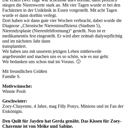
stiegen die Nierenwerte stark an. Mit vier Tagen wurde er bei den
Fachärzten in der Uniklinik in Essen vorgestellt. Mit acht Tagen
wurde er dann dorthin verlegt.
Dort haben wir dann gute vier Wochen verbracht, dabei wurde die
Diagnose „Chronische Niereninsuffizienz (Stadium 5),
Nierendysplasie (Nierenfehlformung)“ gestellt. Nun ist er
medikamentös fest eingestellt. Er wird aber zeitnah dialysepflichtig
und im nächsten Jahr dann
transplantiert.
Wir haben uns mit unserem jetzigen Leben mittlerweile
angefreundet und machen uns es so schön, wie es nur geht.
Wir bedanken uns schon mal im Voraus. 🙂
Mit freundlichen Grüßen
Familie S.
Motivwünsche:
Winnie Pooh
Geschwister:
Zoey-Chayenne, 4 Jahre, mag Filly Ponys, Minions und ist Fan der
Eiskönigin.
Den Quilt für Jayden hat Gerda genäht. Das Kissen für Zoey-
Chayenne ist von Meike und Sabine.