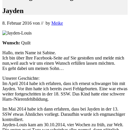
Jayden
8. Februar 2016
von
// by
Meike
Wunsch:
Quilt
Hallo, mein Name ist Sabine.
Ich bin über Ihre Facebook-Seite auf Sie gestoßen und melde mich
nun,weil auch wir uns einen Wunsch erfüllen lassen möchten.
Es geht dabei um meinen Sohn…
Unserer Geschichte:
Im April 2014 habe ich erfahren, dass ich erneut schwanger bin mit
Jayden. Vor ihm hatte ich bereits zwei Fehlgeburten. Eine war etwas
weiter fortgeschritten in der 18. SSW. Das Kind hatte eine schwere
Harn-/Nierenfehlbildung.
Im Mai 2014 habe ich dann erfahren, dass bei Jayden in der 13.
SSW etwas Ähnliches vorliegt. Daraufhin wurde ich engmaschiger
kontrolliert.
Jayden-Louis kam am 30.10.2014, vier Wochen zu früh, zur Welt.
Die ersten zwei Tage war scheinbar alles normal, dann plötzlich