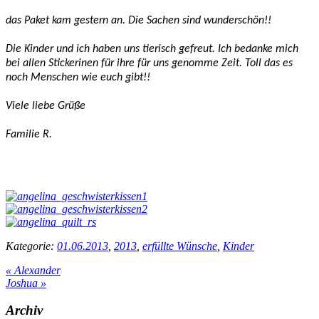
das Paket kam gestern an. Die Sachen sind wunderschön!!
Die Kinder und ich haben uns tierisch gefreut. Ich bedanke mich
bei allen Stickerinen für ihre für uns genomme Zeit. Toll das es
noch Menschen wie euch gibt!!
Viele liebe Grüße
Familie R.
Kategorie:
01.06.2013
,
2013
,
erfüllte Wünsche
,
Kinder
Vorheriger
«
Alexander
Beitrag:
Nächster
Joshua
»
Beitrag:
Seitenspalte
Archiv