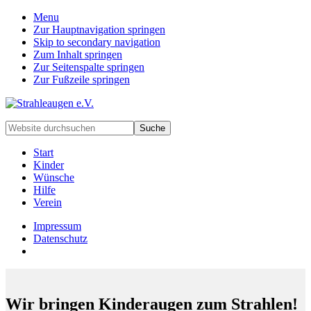
Menu
Zur Hauptnavigation springen
Skip to secondary navigation
Zum Inhalt springen
Zur Seitenspalte springen
Zur Fußzeile springen
Handarbeiten
Website
für
durchsuchen
besondere
Start
Kinder
Kinder
und
Wünsche
deren
Hilfe
Familien
Verein
Impressum
Datenschutz
Wir bringen Kinderaugen zum Strahlen!