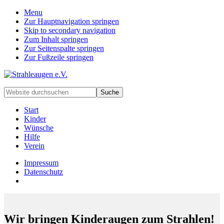
Menu
Zur Hauptnavigation springen
Skip to secondary navigation
Zum Inhalt springen
Zur Seitenspalte springen
Zur Fußzeile springen
Handarbeiten
Website
für
durchsuchen
besondere
Start
Kinder
Kinder
und
Wünsche
deren
Hilfe
Familien
Verein
Impressum
Datenschutz
Wir bringen Kinderaugen zum Strahlen!