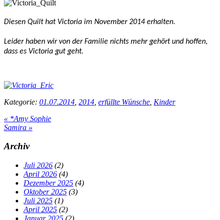
Diesen Quilt hat Victoria im November 2014 erhalten.
Leider haben wir von der Familie nichts mehr gehört und hoffen,
dass es Victoria gut geht.
Kategorie:
01.07.2014
,
2014
,
erfüllte Wünsche
,
Kinder
Vorheriger
«
*Amy Sophie
Beitrag:
Nächster
Samira
»
Beitrag:
Seitenspalte
Archiv
Juli 2026
(2)
April 2026
(4)
Dezember 2025
(4)
Oktober 2025
(3)
Juli 2025
(1)
April 2025
(2)
Januar 2025
(2)