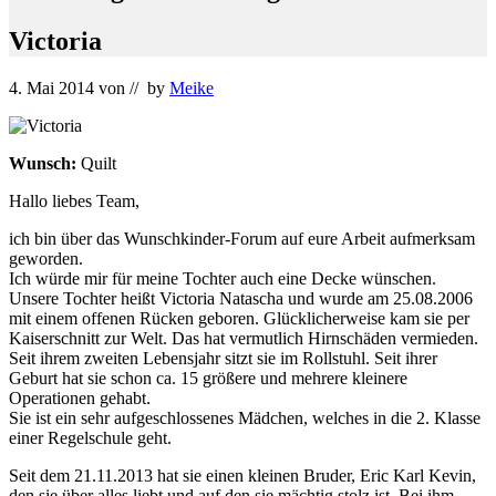
Victoria
4. Mai 2014
von
// by
Meike
Wunsch:
Quilt
Hallo liebes Team,
ich bin über das Wunschkinder-Forum auf eure Arbeit aufmerksam
geworden.
Ich würde mir für meine Tochter auch eine Decke wünschen.
Unsere Tochter heißt Victoria Natascha und wurde am 25.08.2006
mit einem offenen Rücken geboren. Glücklicherweise kam sie per
Kaiserschnitt zur Welt. Das hat vermutlich Hirnschäden vermieden.
Seit ihrem zweiten Lebensjahr sitzt sie im Rollstuhl. Seit ihrer
Geburt hat sie schon ca. 15 größere und mehrere kleinere
Operationen gehabt.
Sie ist ein sehr aufgeschlossenes Mädchen, welches in die 2. Klasse
einer Regelschule geht.
Seit dem 21.11.2013 hat sie einen kleinen Bruder, Eric Karl Kevin,
den sie über alles liebt und auf den sie mächtig stolz ist. Bei ihm