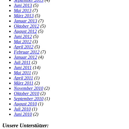
September 2013
(4)
Juni 2013
(5)
Mai 2013
(7)
März 2013
(5)
Januar 2013
(7)
Oktober 2012
(5)
August 2012
(5)
Juni 2012
(5)
Mai 2012
(3)
April 2012
(5)
Februar 2012
(7)
Januar 2012
(4)
Juli 2011
(2)
Juni 2011
(14)
Mai 2011
(1)
April 2011
(1)
März 2011
(2)
November 2010
(2)
Oktober 2010
(2)
September 2010
(1)
August 2010
(1)
Juli 2010
(1)
Juni 2010
(2)
Footer
Unsere Unterstützer: