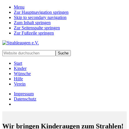
Menu
Zur Hauptnavigation springen
Skip to secondary navigation
Zum Inhalt springen
Zur Seitenspalte springen
Zur Fußzeile springen
Handarbeiten
Website
für
durchsuchen
besondere
Start
Kinder
Kinder
und
Wünsche
deren
Hilfe
Familien
Verein
Impressum
Datenschutz
Wir bringen Kinderaugen zum Strahlen!