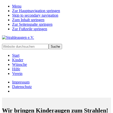
Menu
Zur Hauptnavigation springen
Skip to secondary navigation
Zum Inhalt springen
Zur Seitenspalte springen
Zur Fußzeile springen
Handarbeiten
Website
für
durchsuchen
besondere
Start
Kinder
Kinder
und
Wünsche
deren
Hilfe
Familien
Verein
Impressum
Datenschutz
Wir bringen Kinderaugen zum Strahlen!