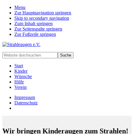
Menu
Zur Hauptnavigation springen
Skip to secondary navigation
Zum Inhalt springen
Zur Seitenspalte springen
Zur Fußzeile springen
Handarbeiten
Website
für
durchsuchen
besondere
Start
Kinder
Kinder
und
Wünsche
deren
Hilfe
Familien
Verein
Impressum
Datenschutz
Wir bringen Kinderaugen zum Strahlen!