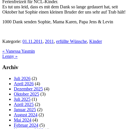
Ferienfreizeit für NCL-Kinder.
Es tut uns leid, dass es mit dem Dank so lange gedauert hat, seit
Oktober hat Sophie einen kleinen Bruder der uns sehr auf Trab hält!
1000 Dank senden Sophie, Mama Karen, Papa Jens & Levin
Kategorie:
01.11.2011
,
2011
,
erfüllte Wünsche
,
Kinder
Vorheriger
«
Vanessa Yasmin
Beitrag:
Nächster
Lenny
»
Beitrag:
Seitenspalte
Archiv
Juli 2026
(2)
April 2026
(4)
Dezember 2025
(4)
Oktober 2025
(3)
Juli 2025
(1)
April 2025
(2)
Januar 2025
(2)
August 2024
(2)
Mai 2024
(4)
Februar 2024
(5)