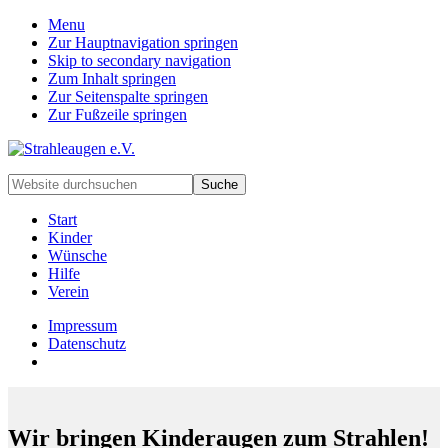
Menu
Zur Hauptnavigation springen
Skip to secondary navigation
Zum Inhalt springen
Zur Seitenspalte springen
Zur Fußzeile springen
Handarbeiten
Website
für
durchsuchen
besondere
Start
Kinder
Kinder
und
Wünsche
deren
Hilfe
Familien
Verein
Impressum
Datenschutz
Wir bringen Kinderaugen zum Strahlen!