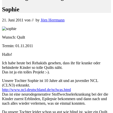
Sophie
21. Juni 2011
von
// by
Jörn Herrmann
Wunsch: Quilt
Termin: 01.11.2011
Hallo!
Ich habe heute bei Rehakids gesehen, dass ihr für kranke oder
behinderte Kinder so tolle Quilts näht.
Das ist ja ein tolles Projekt :-).
Unsere Tochter Sophie ist 10 Jahre alt und an juveniler NCL
(CLN3) erkrankt.
http://www.ncl-deutschland.de/nclwas.html
Das ist eine neurodegenerative Stoffwechselerkrankung bei der die
Kinder zuerst Erblinden, Epilepsie bekommen und dann nach und
nach alles wieder verlernen, was sie einmal konnten.
Da unsere Tochter leider schon so gut wie blind ist, wäre ein Quilt,