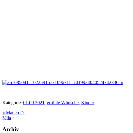
Kategorie:
01.09.2021
,
erfüllte Wünsche
,
Kinder
Vorheriger
«
Matteo D.
Beitrag:
Nächster
Mila
»
Beitrag:
Seitenspalte
Archiv