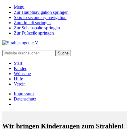
Menu
Zur Hauptnavigation springen
Skip to secondary navigation
Zum Inhalt springen
Zur Seitenspalte springen
Zur Fußzeile springen
Handarbeiten
Website
für
durchsuchen
besondere
Start
Kinder
Kinder
und
Wünsche
deren
Hilfe
Familien
Verein
Impressum
Datenschutz
Wir bringen Kinderaugen zum Strahlen!