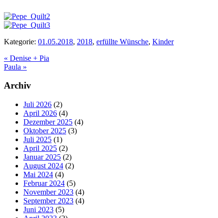
Kategorie:
01.05.2018
,
2018
,
erfüllte Wünsche
,
Kinder
Vorheriger
«
Denise + Pia
Beitrag:
Nächster
Paula
»
Beitrag:
Seitenspalte
Archiv
Juli 2026
(2)
April 2026
(4)
Dezember 2025
(4)
Oktober 2025
(3)
Juli 2025
(1)
April 2025
(2)
Januar 2025
(2)
August 2024
(2)
Mai 2024
(4)
Februar 2024
(5)
November 2023
(4)
September 2023
(4)
Juni 2023
(5)