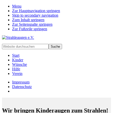
Menu
Zur Hauptnavigation springen
Skip to secondary navigation
Zum Inhalt springen
Zur Seitenspalte springen
Zur Fußzeile springen
Handarbeiten
Website
für
durchsuchen
besondere
Start
Kinder
Kinder
und
Wünsche
deren
Hilfe
Familien
Verein
Impressum
Datenschutz
Wir bringen Kinderaugen zum Strahlen!