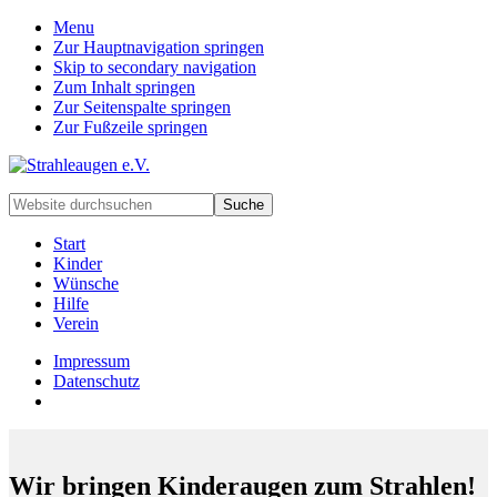
Menu
Zur Hauptnavigation springen
Skip to secondary navigation
Zum Inhalt springen
Zur Seitenspalte springen
Zur Fußzeile springen
Handarbeiten
Website
für
durchsuchen
besondere
Start
Kinder
Kinder
und
Wünsche
deren
Hilfe
Familien
Verein
Impressum
Datenschutz
Wir bringen Kinderaugen zum Strahlen!