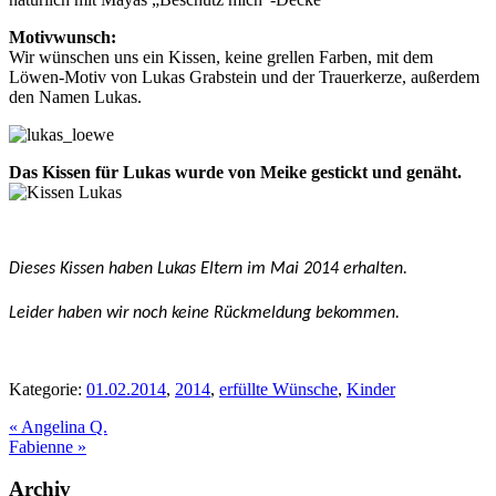
Motivwunsch:
Wir wünschen uns ein Kissen, keine grellen Farben, mit dem
Löwen-Motiv von Lukas Grabstein und der Trauerkerze, außerdem
den Namen Lukas.
Das Kissen für Lukas wurde von Meike gestickt und genäht.
Dieses Kissen haben Lukas Eltern im Mai 2014 erhalten.
Leider haben wir noch keine Rückmeldung bekommen.
Kategorie:
01.02.2014
,
2014
,
erfüllte Wünsche
,
Kinder
Vorheriger
«
Angelina Q.
Beitrag:
Nächster
Fabienne
»
Beitrag:
Seitenspalte
Archiv