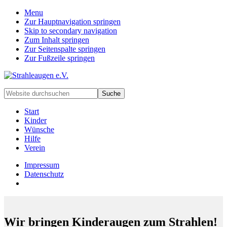
Menu
Zur Hauptnavigation springen
Skip to secondary navigation
Zum Inhalt springen
Zur Seitenspalte springen
Zur Fußzeile springen
Handarbeiten
Website
für
durchsuchen
besondere
Start
Kinder
Kinder
und
Wünsche
deren
Hilfe
Familien
Verein
Impressum
Datenschutz
Wir bringen Kinderaugen zum Strahlen!