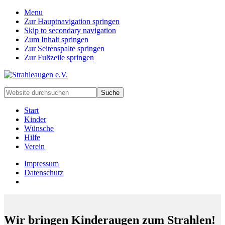
Menu
Zur Hauptnavigation springen
Skip to secondary navigation
Zum Inhalt springen
Zur Seitenspalte springen
Zur Fußzeile springen
Handarbeiten
Website
für
durchsuchen
besondere
Start
Kinder
Kinder
und
Wünsche
deren
Hilfe
Familien
Verein
Impressum
Datenschutz
Wir bringen Kinderaugen zum Strahlen!