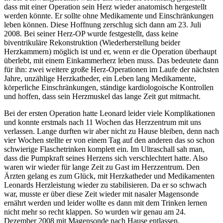
dass mit einer Operation sein Herz wieder anatomisch hergestellt
werden könnte. Er sollte ohne Medikamente und Einschränkungen
leben können. Diese Hoffnung zerschlug sich dann am 23. Juli
2008. Bei seiner Herz-OP wurde festgestellt, dass keine
biventrikuläre Rekonstruktion (Wiederherstellung beider
Herzkammern) möglich ist und er, wenn er die Operation überhaupt
überlebt, mit einem Einkammerherz leben muss. Das bedeutete dann
für ihn: zwei weitere große Herz-Operationen im Laufe der nächsten
Jahre, unzählige Herzkatheder, ein Leben lang Medikamente,
körperliche Einschränkungen, ständige kardiologoische Kontrollen
und hoffen, dass sein Herzmuskel das lange Zeit gut mitmacht.
Bei der ersten Operation hatte Leonard leider viele Komplikationen
und konnte erstmals nach 11 Wochen das Herzzentrum mit uns
verlassen. Lange durften wir aber nicht zu Hause bleiben, denn nach
vier Wochen stellte er von einem Tag auf den anderen das so schon
schwierige Flaschetrinken komplett ein. Im Ultraschall sah man,
dass die Pumpkraft seines Herzens sich verschlechtert hatte. Also
waren wir wieder für lange Zeit zu Gast im Herzzentrum. Den
Ärzten gelang es zum Glück, mit Herzkatheder und Medikamenten
Leonards Herzleistung wieder zu stabilisieren. Da er so schwach
war, musste er über diese Zeit wieder mit nasaler Magensonde
ernährt werden und leider wollte es dann mit dem Trinken lernen
nicht mehr so recht klappen. So wurden wir genau am 24.
Dezember 2008 mit Magensonde nach Hause entlassen.