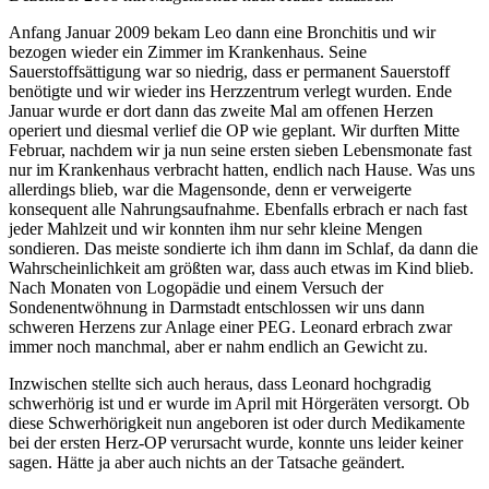
Anfang Januar 2009 bekam Leo dann eine Bronchitis und wir
bezogen wieder ein Zimmer im Krankenhaus. Seine
Sauerstoffsättigung war so niedrig, dass er permanent Sauerstoff
benötigte und wir wieder ins Herzzentrum verlegt wurden. Ende
Januar wurde er dort dann das zweite Mal am offenen Herzen
operiert und diesmal verlief die OP wie geplant. Wir durften Mitte
Februar, nachdem wir ja nun seine ersten sieben Lebensmonate fast
nur im Krankenhaus verbracht hatten, endlich nach Hause. Was uns
allerdings blieb, war die Magensonde, denn er verweigerte
konsequent alle Nahrungsaufnahme. Ebenfalls erbrach er nach fast
jeder Mahlzeit und wir konnten ihm nur sehr kleine Mengen
sondieren. Das meiste sondierte ich ihm dann im Schlaf, da dann die
Wahrscheinlichkeit am größten war, dass auch etwas im Kind blieb.
Nach Monaten von Logopädie und einem Versuch der
Sondenentwöhnung in Darmstadt entschlossen wir uns dann
schweren Herzens zur Anlage einer PEG. Leonard erbrach zwar
immer noch manchmal, aber er nahm endlich an Gewicht zu.
Inzwischen stellte sich auch heraus, dass Leonard hochgradig
schwerhörig ist und er wurde im April mit Hörgeräten versorgt. Ob
diese Schwerhörigkeit nun angeboren ist oder durch Medikamente
bei der ersten Herz-OP verursacht wurde, konnte uns leider keiner
sagen. Hätte ja aber auch nichts an der Tatsache geändert.