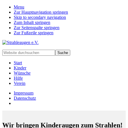
Menu
Zur Hauptnavigation springen
Skip to secondary navigation
Zum Inhalt springen
Zur Seitenspalte springen
Zur Fußzeile springen
Handarbeiten
Website
für
durchsuchen
besondere
Start
Kinder
Kinder
und
Wünsche
deren
Hilfe
Familien
Verein
Impressum
Datenschutz
Wir bringen Kinderaugen zum Strahlen!