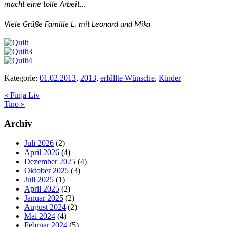
macht eine tolle Arbeit…
Viele Grüße Familie L. mit Leonard und Mika
Kategorie:
01.02.2013
,
2013
,
erfüllte Wünsche
,
Kinder
Vorheriger
«
Finja Liv
Beitrag:
Nächster
Tino
»
Beitrag:
Seitenspalte
Archiv
Juli 2026
(2)
April 2026
(4)
Dezember 2025
(4)
Oktober 2025
(3)
Juli 2025
(1)
April 2025
(2)
Januar 2025
(2)
August 2024
(2)
Mai 2024
(4)
Februar 2024
(5)