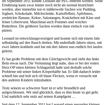
Im September 2011 konnte Leonard die PEG entfernt werden. Seine
Ernährung kann zwar immer noch nicht als normal bezeichnet
werden, aber immerhin isst er mittlerweile Sachen wie Pudding,
Joghurt, Schokolade, Milchschnitte, Kartoffelbrei, Apfelmuss,
zerdrückte Banane, Kekse, Salzstangen, Knäckebrot mit Käse und
feiner Leberwurst. Manchmal auch Pommes und weiches
Butterbrot. Die größeren Sachen werden dann einfach von mir
püriert.
Leonard ist entwicklungsverzögert und konnte sich mit einem Jahr
selbständig auf den Bauch drehen. Mit anderthalb Jahren sitzen, mit
zwei Jahren krabbeln und hat mit drei Jahren nun endlich frei laufen
gelernt.
Er hat große Probleme mit dem Gleichgewicht und zieht das linke
Bein etwas nach. Die Vermutung liegt nahe, dass er bei der ersten
Herz-OP einen kleinen Schlaganfall hatte und deshalb solche
Probleme mit seiner linken Körperhälfte hat. Er fällt dadurch leider
schnell hin und holt sich oft blaue Flecken, wenn er versucht mit
den anderen Kindern mitzuhalten.
Trotz seinem so schweren Start ist er sehr freundlich und
aufgeschlossen. Wir sind glücklich, dass es ihm heute so gut geht.
Und natürlich sehr stolz auf seinen Kampfgeist …
Seit dem 12. September 2011 hat Leonard einen gesunden kleinen