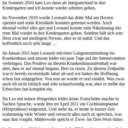
Im Sommer 2010 kam Leo dann als Integrativkind in den
Kindergarten und ich konnte wieder arbeiten gehen.
Im November 2010 wurde Leonard das dritte Mal am Herzen
operiert und seine Kreisläufe konnten getrennt werden. Auch
diesmal verlief alles gut und Leonard konnte zum Nikolaustag das
erste Mal wieder in den Kindergarten gehen. Seitdem hält sich sein
Herz zwar auf niedrigem Niveau, aber es ist stabil. Und das
hoffentlich noch sehr lange …
Im Januar 2011 kam Leonard mit einer Lungenentzündung ins
Krankenhaus und musste leider ein paar Tage auf der Intensivstation
verbringen. Das Positive an diesem Krankenhausaufenthalt war
aber, dass er auf einmal begann, Brei zu essen. Zu diesem Zeitpunkt
war er bereits zweieinhalb Jahre alt und wir hatten die Hoffnung
schon fast aufgegeben. Von nun an wurde er oral ernährt. Was zwar
auch oft nicht einfach und sehr zeitaufwendig war, aber er stellte das
Erbrechen fast komplett ein.
Da Leo mit seinen Hörgeräten leider keine Fortschritte machte in
Sachen Sprache, wurde ihm im April 2011 ein Cochleaimplantat
(Hörprothese) eingesetzt. Und siehe da, er lernte in kurzer Zeit
wahnsinnig viele Wörter und versucht alles nach zu sprechen, was
man ihm vorgibt. Mittlerweile spricht er Zwei- bis Drei-Wort-Sätze.