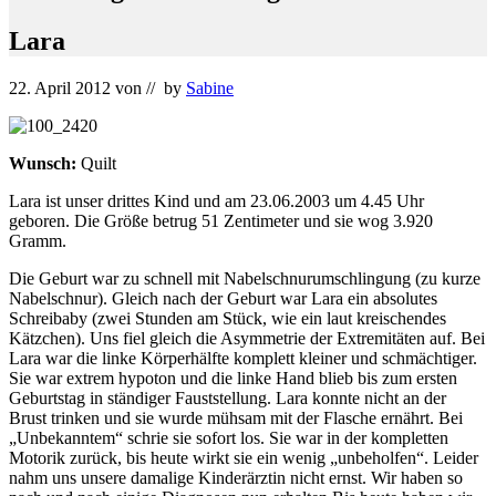
Lara
22. April 2012
von
// by
Sabine
Wunsch:
Quilt
Lara ist unser drittes Kind und am 23.06.2003 um 4.45 Uhr
geboren. Die Größe betrug 51 Zentimeter und sie wog 3.920
Gramm.
Die Geburt war zu schnell mit Nabelschnurumschlingung (zu kurze
Nabelschnur). Gleich nach der Geburt war Lara ein absolutes
Schreibaby (zwei Stunden am Stück, wie ein laut kreischendes
Kätzchen). Uns fiel gleich die Asymmetrie der Extremitäten auf. Bei
Lara war die linke Körperhälfte komplett kleiner und schmächtiger.
Sie war extrem hypoton und die linke Hand blieb bis zum ersten
Geburtstag in ständiger Fauststellung. Lara konnte nicht an der
Brust trinken und sie wurde mühsam mit der Flasche ernährt. Bei
„Unbekanntem“ schrie sie sofort los. Sie war in der kompletten
Motorik zurück, bis heute wirkt sie ein wenig „unbeholfen“. Leider
nahm uns unsere damalige Kinderärztin nicht ernst. Wir haben so