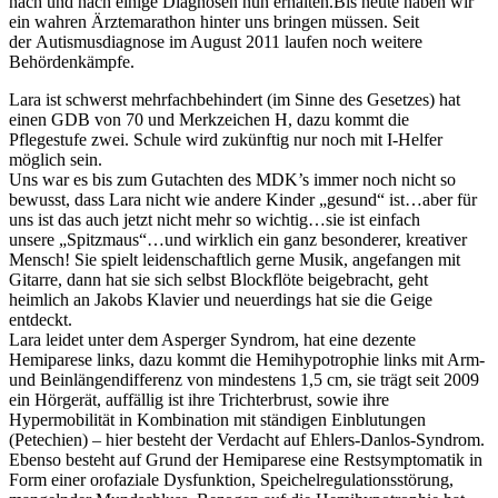
nach und nach einige Diagnosen nun erhalten.Bis heute haben wir
ein wahren Ärztemarathon hinter uns bringen müssen. Seit
der Autismusdiagnose im August 2011 laufen noch weitere
Behördenkämpfe.
Lara ist schwerst mehrfachbehindert (im Sinne des Gesetzes) hat
einen GDB von 70 und Merkzeichen H, dazu kommt die
Pflegestufe zwei. Schule wird zukünftig nur noch mit I-Helfer
möglich sein.
Uns war es bis zum Gutachten des MDK’s immer noch nicht so
bewusst, dass Lara nicht wie andere Kinder „gesund“ ist…aber für
uns ist das auch jetzt nicht mehr so wichtig…sie ist einfach
unsere „Spitzmaus“…und wirklich ein ganz besonderer, kreativer
Mensch! Sie spielt leidenschaftlich gerne Musik, angefangen mit
Gitarre, dann hat sie sich selbst Blockflöte beigebracht, geht
heimlich an Jakobs Klavier und neuerdings hat sie die Geige
entdeckt.
Lara leidet unter dem Asperger Syndrom, hat eine dezente
Hemiparese links, dazu kommt die Hemihypotrophie links mit Arm-
und Beinlängendifferenz von mindestens 1,5 cm, sie trägt seit 2009
ein Hörgerät, auffällig ist ihre Trichterbrust, sowie ihre
Hypermobilität in Kombination mit ständigen Einblutungen
(Petechien) – hier besteht der Verdacht auf Ehlers-Danlos-Syndrom.
Ebenso besteht auf Grund der Hemiparese eine Restsymptomatik in
Form einer orofaziale Dysfunktion, Speichelregulationsstörung,