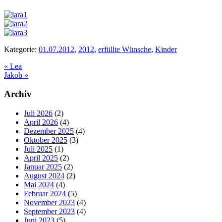
Kategorie:
01.07.2012
,
2012
,
erfüllte Wünsche
,
Kinder
Vorheriger
«
Lea
Beitrag:
Nächster
Jakob
»
Beitrag:
Seitenspalte
Archiv
Juli 2026
(2)
April 2026
(4)
Dezember 2025
(4)
Oktober 2025
(3)
Juli 2025
(1)
April 2025
(2)
Januar 2025
(2)
August 2024
(2)
Mai 2024
(4)
Februar 2024
(5)
November 2023
(4)
September 2023
(4)
Juni 2023
(5)