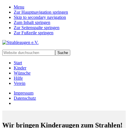
Menu
Zur Hauptnavigation springen
Skip to secondary navigation
Zum Inhalt springen
Zur Seitenspalte springen
Zur Fußzeile springen
Handarbeiten
Website
für
durchsuchen
besondere
Start
Kinder
Kinder
und
Wünsche
deren
Hilfe
Familien
Verein
Impressum
Datenschutz
Wir bringen Kinderaugen zum Strahlen!