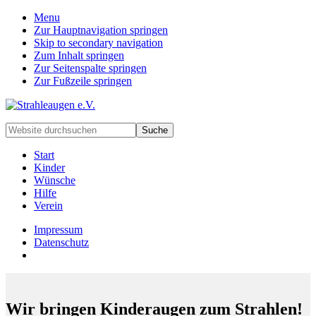
Menu
Zur Hauptnavigation springen
Skip to secondary navigation
Zum Inhalt springen
Zur Seitenspalte springen
Zur Fußzeile springen
Handarbeiten
Website
für
durchsuchen
besondere
Start
Kinder
Kinder
und
Wünsche
deren
Hilfe
Familien
Verein
Impressum
Datenschutz
Wir bringen Kinderaugen zum Strahlen!