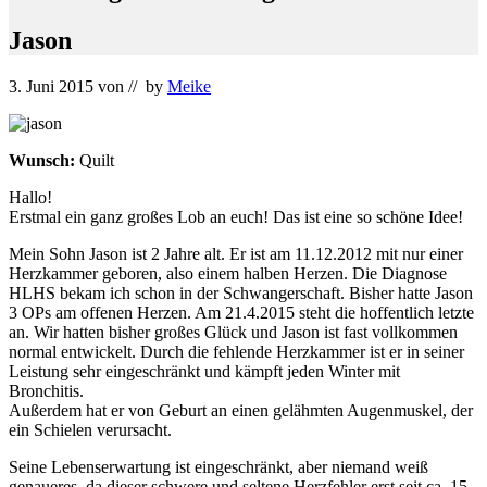
Jason
3. Juni 2015
von
// by
Meike
Wunsch:
Quilt
Hallo!
Erstmal ein ganz großes Lob an euch! Das ist eine so schöne Idee!
Mein Sohn Jason ist 2 Jahre alt. Er ist am 11.12.2012 mit nur einer
Herzkammer geboren, also einem halben Herzen. Die Diagnose
HLHS bekam ich schon in der Schwangerschaft. Bisher hatte Jason
3 OPs am offenen Herzen. Am 21.4.2015 steht die hoffentlich letzte
an. Wir hatten bisher großes Glück und Jason ist fast vollkommen
normal entwickelt. Durch die fehlende Herzkammer ist er in seiner
Leistung sehr eingeschränkt und kämpft jeden Winter mit
Bronchitis.
Außerdem hat er von Geburt an einen gelähmten Augenmuskel, der
ein Schielen verursacht.
Seine Lebenserwartung ist eingeschränkt, aber niemand weiß
genaueres, da dieser schwere und seltene Herzfehler erst seit ca. 15