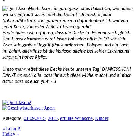
Heute kam ein ganz ganz tolles Paket! Oh, wie haben
wir uns gefreut! Jason liebt die Decke! Ich möchte jeder
Näherin/Stickerin von ganzem Herzen dafür danken! Ich war von
jeder Karte, von jeder Zeile zu Tränen gerührt!
Heute haben wir erfahren, dass die Decke im Februar auch gleich
zum Einsatz kommen wird! Jason hat seine nächste OP vor sich.
Zwar kein großer Eingriff (Paukenröhrchen, Polypen und ein Loch
im Zahn), allerdings ist die Narkose alleine bei seiner Erkrankung
schon ein hohes Risiko.
Umso mehr rettet diese Decke heute unseren Tag! DANKESCHÖN!
DANKE an euch alle, dass ihr euch diese Mühe macht und einfach
dafür, dass es euch gibt! <3
Kategorie:
01.09.2015
,
2015
,
erfüllte Wünsche
,
Kinder
Vorheriger
«
Leon P.
Beitrag:
Nächster
Hailey
»