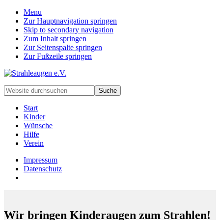
Menu
Zur Hauptnavigation springen
Skip to secondary navigation
Zum Inhalt springen
Zur Seitenspalte springen
Zur Fußzeile springen
Handarbeiten
Website
für
durchsuchen
besondere
Start
Kinder
Kinder
und
Wünsche
deren
Hilfe
Familien
Verein
Impressum
Datenschutz
Wir bringen Kinderaugen zum Strahlen!