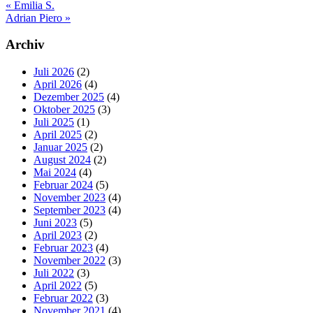
Vorheriger
«
Emilia S.
Beitrag:
Nächster
Adrian Piero
»
Beitrag:
Seitenspalte
Archiv
Juli 2026
(2)
April 2026
(4)
Dezember 2025
(4)
Oktober 2025
(3)
Juli 2025
(1)
April 2025
(2)
Januar 2025
(2)
August 2024
(2)
Mai 2024
(4)
Februar 2024
(5)
November 2023
(4)
September 2023
(4)
Juni 2023
(5)
April 2023
(2)
Februar 2023
(4)
November 2022
(3)
Juli 2022
(3)
April 2022
(5)
Februar 2022
(3)
November 2021
(4)