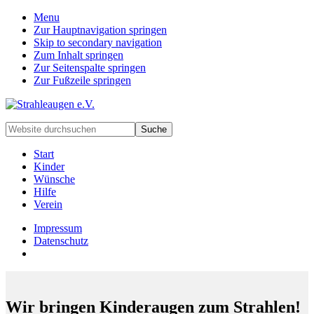
Menu
Zur Hauptnavigation springen
Skip to secondary navigation
Zum Inhalt springen
Zur Seitenspalte springen
Zur Fußzeile springen
Handarbeiten
Website
für
durchsuchen
besondere
Start
Kinder
Kinder
und
Wünsche
deren
Hilfe
Familien
Verein
Impressum
Datenschutz
Wir bringen Kinderaugen zum Strahlen!