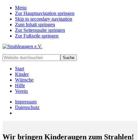
Menu
Zur Hauptnavigation springen
Skip to secondary navigation
Zum Inhalt springen
Zur Seitenspalte springen
Zur Fußzeile springen
Handarbeiten
Website
für
durchsuchen
besondere
Start
Kinder
Kinder
und
Wünsche
deren
Hilfe
Familien
Verein
Impressum
Datenschutz
Wir bringen Kinderaugen zum Strahlen!