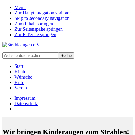
Menu
Zur Hauptnavigation springen
Skip to secondary navigation
Zum Inhalt springen
Zur Seitenspalte springen
Zur Fußzeile springen
Handarbeiten
Website
für
durchsuchen
besondere
Start
Kinder
Kinder
und
Wünsche
deren
Hilfe
Familien
Verein
Impressum
Datenschutz
Wir bringen Kinderaugen zum Strahlen!