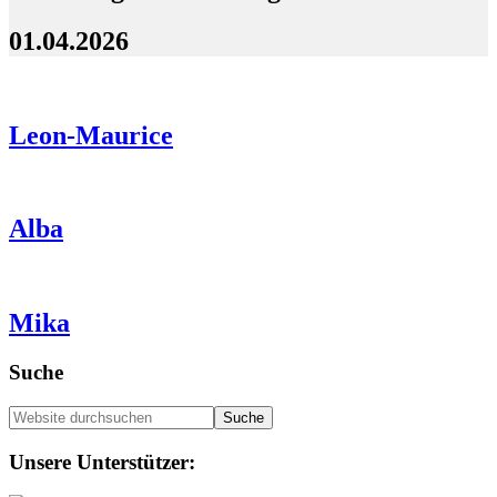
01.04.2026
Leon-Maurice
Alba
Mika
Seitenspalte
Suche
Website
durchsuchen
Footer
Unsere Unterstützer: