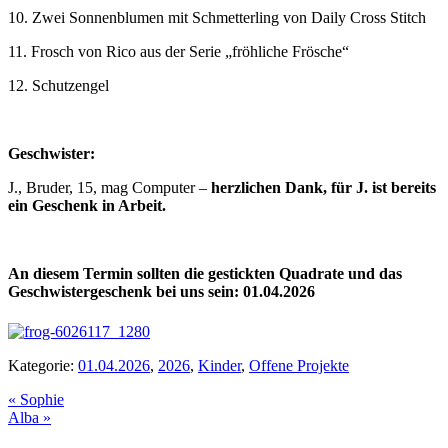
10. Zwei Sonnenblumen mit Schmetterling von Daily Cross Stitch
11. Frosch von Rico aus der Serie „fröhliche Frösche“
12. Schutzengel
Geschwister:
J., Bruder, 15, mag Computer –
herzlichen Dank, für J. ist bereits
ein Geschenk in Arbeit.
An diesem Termin sollten die gestickten Quadrate und das
Geschwistergeschenk bei uns sein: 01.04.2026
Kategorie:
01.04.2026
,
2026
,
Kinder
,
Offene Projekte
Vorheriger
«
Sophie
Beitrag:
Nächster
Alba
»
Beitrag: