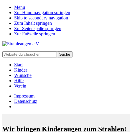
Menu
Zur Hauptnavigation springen
Skip to secondary navigation
Zum Inhalt springen
Zur Seitenspalte springen
Zur Fußzeile springen
Handarbeiten
Website
für
durchsuchen
besondere
Start
Kinder
Kinder
und
Wünsche
deren
Hilfe
Familien
Verein
Impressum
Datenschutz
Wir bringen Kinderaugen zum Strahlen!