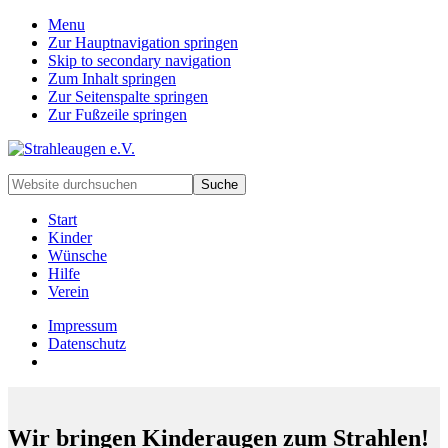
Menu
Zur Hauptnavigation springen
Skip to secondary navigation
Zum Inhalt springen
Zur Seitenspalte springen
Zur Fußzeile springen
Handarbeiten
Website
für
durchsuchen
besondere
Start
Kinder
Kinder
und
Wünsche
deren
Hilfe
Familien
Verein
Impressum
Datenschutz
Wir bringen Kinderaugen zum Strahlen!