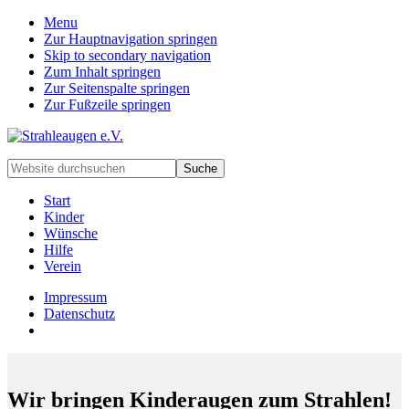
Menu
Zur Hauptnavigation springen
Skip to secondary navigation
Zum Inhalt springen
Zur Seitenspalte springen
Zur Fußzeile springen
Handarbeiten
Website
für
durchsuchen
besondere
Start
Kinder
Kinder
und
Wünsche
deren
Hilfe
Familien
Verein
Impressum
Datenschutz
Wir bringen Kinderaugen zum Strahlen!