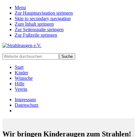
Menu
Zur Hauptnavigation springen
Skip to secondary navigation
Zum Inhalt springen
Zur Seitenspalte springen
Zur Fußzeile springen
Handarbeiten
Website
für
durchsuchen
besondere
Start
Kinder
Kinder
und
Wünsche
deren
Hilfe
Familien
Verein
Impressum
Datenschutz
Wir bringen Kinderaugen zum Strahlen!