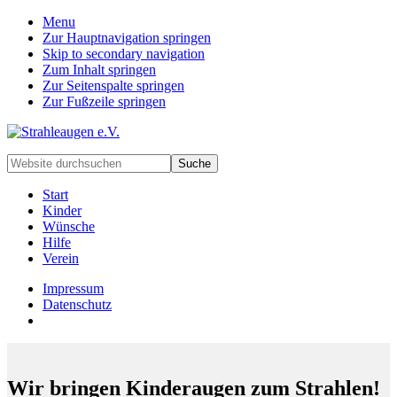
Menu
Zur Hauptnavigation springen
Skip to secondary navigation
Zum Inhalt springen
Zur Seitenspalte springen
Zur Fußzeile springen
Handarbeiten
Website
für
durchsuchen
besondere
Start
Kinder
Kinder
und
Wünsche
deren
Hilfe
Familien
Verein
Impressum
Datenschutz
Wir bringen Kinderaugen zum Strahlen!