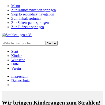
Menu
Zur Hauptnavigation springen
Skip to secondary navigation
Zum Inhalt springen
Zur Seitenspalte springen
Zur Fußzeile springen
Handarbeiten
Website
für
durchsuchen
besondere
Start
Kinder
Kinder
und
Wünsche
deren
Hilfe
Familien
Verein
Impressum
Datenschutz
Wir bringen Kinderaugen zum Strahlen!