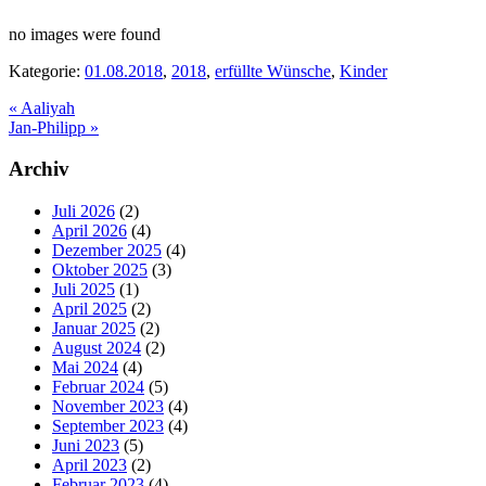
no images were found
Kategorie:
01.08.2018
,
2018
,
erfüllte Wünsche
,
Kinder
Vorheriger
«
Aaliyah
Beitrag:
Nächster
Jan-Philipp
»
Beitrag:
Seitenspalte
Archiv
Juli 2026
(2)
April 2026
(4)
Dezember 2025
(4)
Oktober 2025
(3)
Juli 2025
(1)
April 2025
(2)
Januar 2025
(2)
August 2024
(2)
Mai 2024
(4)
Februar 2024
(5)
November 2023
(4)
September 2023
(4)
Juni 2023
(5)
April 2023
(2)
Februar 2023
(4)