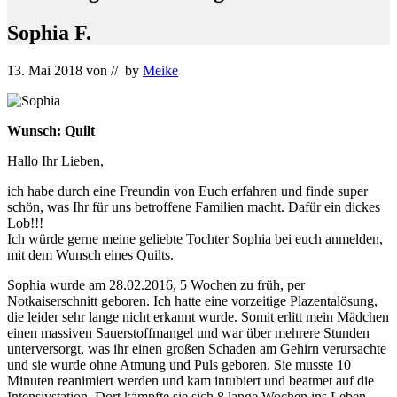
Sophia F.
13. Mai 2018
von
// by
Meike
Wunsch: Quilt
Hallo Ihr Lieben,
ich habe durch eine Freundin von Euch erfahren und finde super
schön, was Ihr für uns betroffene Familien macht. Dafür ein dickes
Lob!!!
Ich würde gerne meine geliebte Tochter Sophia bei euch anmelden,
mit dem Wunsch eines Quilts.
Sophia wurde am 28.02.2016, 5 Wochen zu früh, per
Notkaiserschnitt geboren. Ich hatte eine vorzeitige Plazentalösung,
die leider sehr lange nicht erkannt wurde. Somit erlitt mein Mädchen
einen massiven Sauerstoffmangel und war über mehrere Stunden
unterversorgt, was ihr einen großen Schaden am Gehirn verursachte
und sie wurde ohne Atmung und Puls geboren. Sie musste 10
Minuten reanimiert werden und kam intubiert und beatmet auf die
Intensivstation. Dort kämpfte sie sich 8 lange Wochen ins Leben.