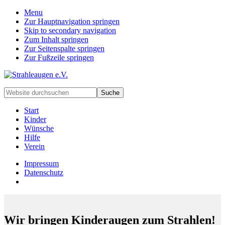
Menu
Zur Hauptnavigation springen
Skip to secondary navigation
Zum Inhalt springen
Zur Seitenspalte springen
Zur Fußzeile springen
Handarbeiten
Website
für
durchsuchen
besondere
Start
Kinder
Kinder
und
Wünsche
deren
Hilfe
Familien
Verein
Impressum
Datenschutz
Wir bringen Kinderaugen zum Strahlen!